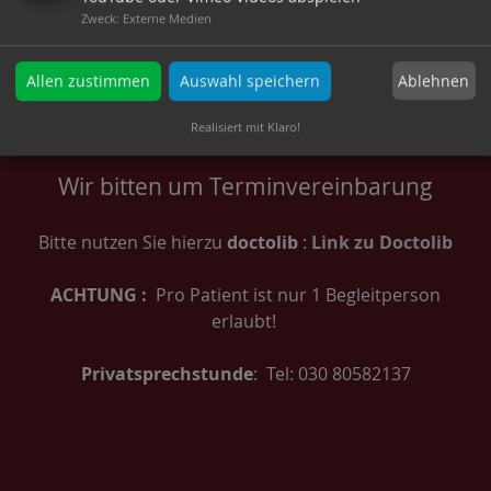
Zweck
:
Externe Medien
Dr. med. Isabel Schnaufer-Raude
Dr. med. Ulrike Klemens
Ablehnen
Allen zustimmen
Auswahl speichern
Realisiert mit Klaro!
Wir bitten um Terminvereinbarung
Bitte nutzen Sie hierzu
doctolib
:
Link zu Doctolib
ACHTUNG :
Pro Patient ist nur 1 Begleitperson
erlaubt!
Privatsprechstunde
: Tel: 030 80582137