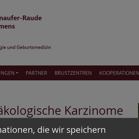
UNGEN
PARTNER
BRUSTZENTREN
KOOPERATIONE
kologische Karzinome
ationen, die wir speichern
achsorge beim Facharzt.
nenfalls weitere Therapien.