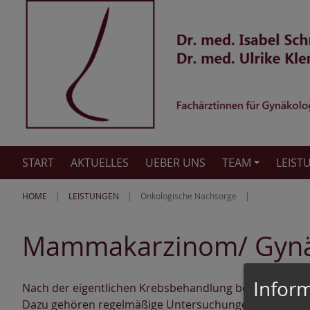
START
AKTUELLES
UEBER UNS
TEAM
LEIST
HOME
LEISTUNGEN
Onkologische Nachsorge
Mammakarzinom/ Gynä
Inform
Nach der eigentlichen Krebsbehandlung beginnt die N
Dazu gehören regelmäßige Untersuchungen und gegebe