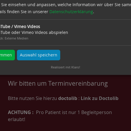
beitung,
 Sie einsehen und anpassen, welche Information wir über Sie sam
kologen oder Sportgruppen.
ils finden Sie in unserer
Datenschutzerklärung
.
dium und Therapie individuell gestaltet.
Tube / Vimeo Videos
Tube oder Vimeo Videos abspielen
 Die meisten Krebspatientinnen gehen zunächst in
ck
:
Externe Medien
eten keine Probleme auf und gibt es keine Anzeichen
 verlängert werden.
timmen
Auswahl speichern
Realisiert mit Klaro!
Wir bitten um Terminvereinbarung
Bitte nutzen Sie hierzu
doctolib
:
Link zu Doctolib
ACHTUNG :
Pro Patient ist nur 1 Begleitperson
erlaubt!