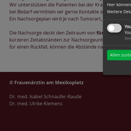
Wir unterstützen die Patienten bei der Krankheitsverar
Hier können
bei Bedarf vermitteln wir gerne Kontakte zu Psychoon
Weitere Deta
Ein Nachsorgeplan wird je nach Tumorart, Krankheitssta
You
You
Die Nachsorge deckt den Zeitraum von
fünf Jahren
ab.
Zwe
kürzeren Zeitabständen zur Nachsorgeuntersuchung. Tr
für einen Rückfall, können die Abstände nach und nach
Allen zus
© Frauenärztin am Mexikoplatz
Dr. med. Isabel Schnaufer-Raude
Dr. med. Ulrike Klemens